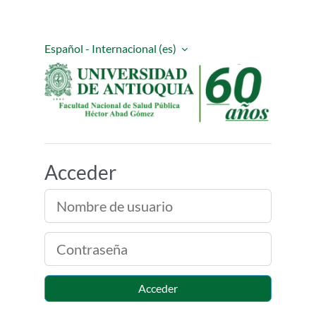
Salta al contenido principal
Español - Internacional ‎(es)‎
Entornos Virtuales 
Acceder
Nombre de usuario
Contraseña
Acceder